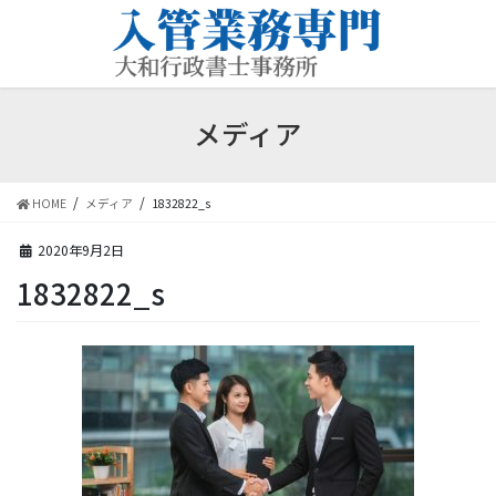
コ
ナ
ン
ビ
テ
ゲ
ン
ー
ツ
シ
メディア
に
ョ
移
ン
動
に
移
HOME
メディア
1832822_s
動
2020年9月2日
1832822_s