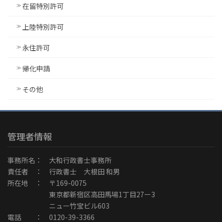
在留特別許可
上陸特別許可
永住許可
帰化申請
その他
管理者情報
事務所名： 大和行政書士事務所
責任者 ： 行政書士 大根田 和男
所在地 ： 〒169-0075
東京都新宿区高田馬場1丁目27ー3
ニュー竹宝ビル603
電話 ： 0120-39-3366