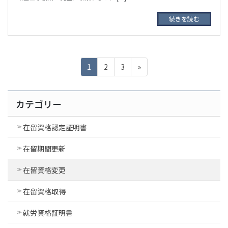
続きを読む
投
ペ
ペ
ペ
1
2
3
»
稿
ー
ー
ー
ジ
ジ
ジ
ナ
カテゴリー
ビ
ゲ
在留資格認定証明書
ー
在留期間更新
シ
ョ
在留資格変更
ン
在留資格取得
就労資格証明書