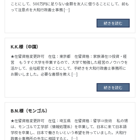
ことにして、500万円に足りない金額を友人に借りることにして、前も
って注意点を大和行政書士事務 […]
続きを読む
K.K.様（中国）
★在留資格変更許可 在住：東京都 在留資格：家族滞在⇒投資・経
営 もうすぐ大学を卒業するので、大学で勉強した経営のノウハウを
活かして、会社経営することにして、手続きを大和行政書士事務所に
お願いしました。必要な書類を教え […]
続きを読む
B.N.様（モンゴル）
★在留資格変更許可 在住：埼玉県 在留資格：留学⇒技術 私の甥
は、モンゴルで工学部（情報処理系）を卒業して、日本に来て日本語
学校を卒業し、日本で働きたいという希望を持っていました。大和行
政書士事務所の先生に相談すると、 […]