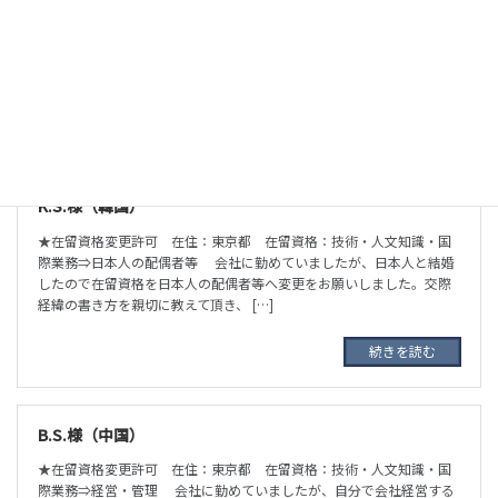
★在留資格変更許可 在住：神奈川県 在留資格：定住者⇒経営・管
理 定住者の在留期間更新が不許可となり、１カ月の出国準備となっ
てしまいました。それまで、アルバイトで貯めたお金を使って、会社
を設立し、飲食店の準備も行い、私 […]
続きを読む
K.S.様（韓国）
★在留資格変更許可 在住：東京都 在留資格：技術・人文知識・国
際業務⇒日本人の配偶者等 会社に勤めていましたが、日本人と結婚
したので在留資格を日本人の配偶者等へ変更をお願いしました。交際
経緯の書き方を親切に教えて頂き、 […]
続きを読む
B.S.様（中国）
★在留資格変更許可 在住：東京都 在留資格：技術・人文知識・国
際業務⇒経営・管理 会社に勤めていましたが、自分で会社経営する