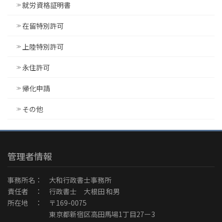
就労資格証明書
在留特別許可
上陸特別許可
永住許可
帰化申請
その他
管理者情報
事務所名： 大和行政書士事務所
責任者 ： 行政書士 大根田 和男
所在地 ： 〒169-0075
東京都新宿区高田馬場1丁目27ー3