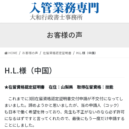
コ
ナ
ン
ビ
テ
ゲ
ン
ー
ツ
シ
お客様の声
に
ョ
移
ン
動
に
移
HOME
お客様の声
在留資格認定証明書
H.L.様（中国）
動
H.L.様（中国）
★在留資格認定証明書 在住：山梨県 取得在留資格：技能
これまでに3回在留資格認定証明書交付申請が不交付になってし
まいました。諦めようかと思いましたが、当の申請人（コック）
も日本で働く希望を持っており、先生も不正がないのなら必ず許可
になるはずですと言ってくれたので、最後にもう一度だけ申請する
ことにしました。