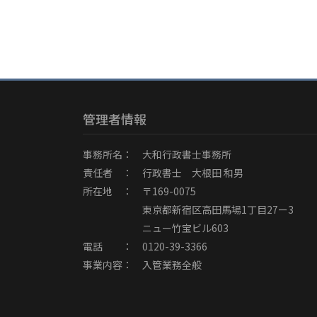
管理者情報
事務所名： 大和行政書士事務所
責任者 ： 行政書士 大根田 和男
所在地 ： 〒169-0075
東京都新宿区高田馬場1丁目27ー3
ニュー竹宝ビル603
電話 ： 0120-39-3366
事業内容： 入管業務全般