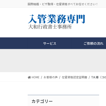
コ
ナ
国際結婚・ビザ取得・在留資格すべてお任せください！
ン
ビ
テ
ゲ
ン
ー
ツ
シ
に
ョ
移
ン
動
に
サービス
ご依頼の流れ
移
動
HOME
お客様の声
在留資格認定証明書
T.K.様（
カテゴリー