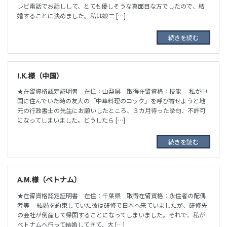
レビ電話でお話しして、とても優しそうな真面目な方でしたので、結
婚することに決めました。私は娘二 […]
続きを読む
I.K.様（中国）
★在留資格認定証明書 在住：山梨県 取得在留資格：技能 私が中
国に住んでいた時の友人の「中華料理のコック」を呼び寄せようと地
元の行政書士の先生にお願いしたところ、３カ月待った挙句、不許可
になってしまいました。どうしたら […]
続きを読む
A.M.様（ベトナム）
★在留資格認定証明書 在住：千葉県 取得在留資格：永住者の配偶
者等 結婚を約束していた彼は研修で日本へ来ていましたが、研修先
の会社が倒産して帰国することになってしまいました。それで、私が
ベトナムへ行って結婚してきて、大 […]