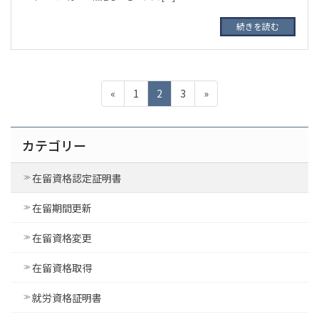
続きを読む
投
ペ
ペ
ペ
«
1
2
3
»
稿
ー
ー
ー
ジ
ジ
ジ
ナ
カテゴリー
ビ
ゲ
在留資格認定証明書
ー
在留期間更新
シ
ョ
在留資格変更
ン
在留資格取得
就労資格証明書