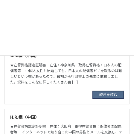
★在留資格認定証明書 在住：東京都 取得在留資格：日本人の配偶
者等 大和行政書士事務所のホームページを見て、信頼できそうだし
費用も安かったので、最初からここに依頼するつもりで面会の予約を
取りました。面会したときの先生の […]
続きを読む
G.K.様（中国）
★在留資格認定証明書 在住：神奈川県 取得在留資格：日本人の配
偶者等 中国人女性と結婚しても、日本人の配偶者ビザを取るのは難
しいという噂があったので、最初から行政書士の先生に依頼しまし
た。資料をこんなに詳しくたくさん書 […]
続きを読む
H.R.様（中国）
★在留資格認定証明書 在住：大阪府 取得在留資格：永住者の配偶
者等 インターネットで知り合った中国の男性とメールを交換し、テ